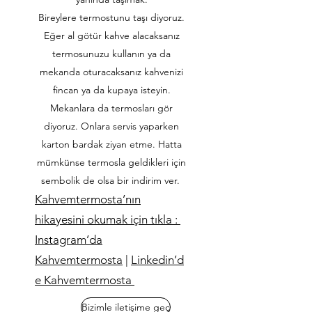
Bireylere termostunu taşı diyoruz.
Eğer al götür kahve alacaksanız
termosunuzu kullanın ya da
mekanda oturacaksanız kahvenizi
fincan ya da kupaya isteyin.
Mekanlara da termosları gör
diyoruz. Onlara servis yaparken
karton bardak ziyan etme. Hatta
mümkünse termosla geldikleri için
sembolik de olsa bir indirim ver.
Kahvemtermosta’nın
hikayesini okumak için tıkla : ​
Instagram’da
Kahvemtermosta
|
Linkedin’d
e Kahvemtermosta
Bizimle iletişime geç